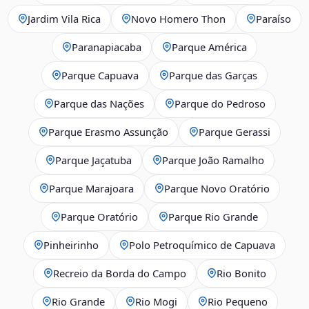
Jardim Vila Rica
Novo Homero Thon
Paraíso
Paranapiacaba
Parque América
Parque Capuava
Parque das Garças
Parque das Nações
Parque do Pedroso
Parque Erasmo Assunção
Parque Gerassi
Parque Jaçatuba
Parque João Ramalho
Parque Marajoara
Parque Novo Oratório
Parque Oratório
Parque Rio Grande
Pinheirinho
Polo Petroquímico de Capuava
Recreio da Borda do Campo
Rio Bonito
Rio Grande
Rio Mogi
Rio Pequeno