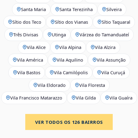
Santa Maria
Santa Terezinha
Silveira
Sítio dos Teco
Sítio dos Vianas
Sítio Taquaral
Três Divisas
Utinga
Várzea do Tamanduateí
Vila Alice
Vila Alpina
Vila Alzira
Vila América
Vila Aquilino
Vila Assunção
Vila Bastos
Vila Camilópolis
Vila Curuçá
Vila Eldorado
Vila Floresta
Vila Francisco Matarazzo
Vila Gilda
Vila Guaíra
VER TODOS OS
126
BAIRROS