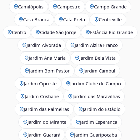
Camilópolis
Campestre
Campo Grande
Casa Branca
Cata Preta
Centreville
Centro
Cidade São Jorge
Estância Rio Grande
Jardim Alvorada
Jardim Alzira Franco
Jardim Ana Maria
Jardim Bela Vista
Jardim Bom Pastor
Jardim Cambuí
Jardim Cipreste
Jardim Clube de Campo
Jardim Cristiane
Jardim das Maravilhas
Jardim das Palmeiras
Jardim do Estádio
Jardim do Mirante
Jardim Esperança
Jardim Guarará
Jardim Guaripocaba