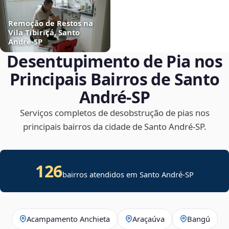
Remoção de Restos na
Vila Tibiriçá, Santo
André‑SP
Desentupimento de Pia nos
Principais Bairros de Santo
André‑SP
Serviços completos de desobstrução de pias nos
principais bairros da cidade de Santo André‑SP.
126
bairros atendidos em Santo André-SP
Acampamento Anchieta
Araçaúva
Bangú