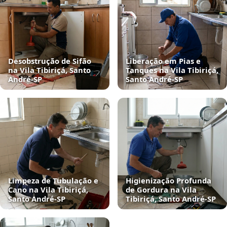
Desobstrução de Sifão
Liberação em Pias e
na Vila Tibiriçá, Santo
Tanques na Vila Tibiriçá,
André‑SP
Santo André‑SP
Limpeza de Tubulação e
Higienização Profunda
Cano na Vila Tibiriçá,
de Gordura na Vila
Santo André‑SP
Tibiriçá, Santo André‑SP