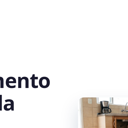
mento
la