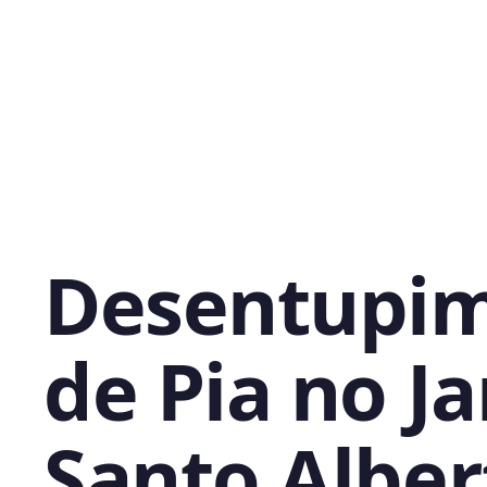
Desentupi
de Pia no J
Santo Alber