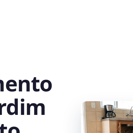
mento
ardim
to,