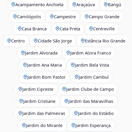
Acampamento Anchieta
Araçaúva
Bangú
Camilópolis
Campestre
Campo Grande
Casa Branca
Cata Preta
Centreville
Centro
Cidade São Jorge
Estância Rio Grande
Jardim Alvorada
Jardim Alzira Franco
Jardim Ana Maria
Jardim Bela Vista
Jardim Bom Pastor
Jardim Cambuí
Jardim Cipreste
Jardim Clube de Campo
Jardim Cristiane
Jardim das Maravilhas
Jardim das Palmeiras
Jardim do Estádio
Jardim do Mirante
Jardim Esperança