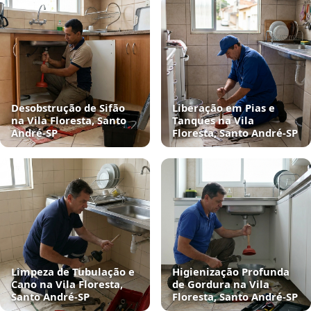
Desobstrução de Sifão
Liberação em Pias e
na Vila Floresta, Santo
Tanques na Vila
André‑SP
Floresta, Santo André‑SP
Limpeza de Tubulação e
Higienização Profunda
Cano na Vila Floresta,
de Gordura na Vila
Santo André‑SP
Floresta, Santo André‑SP