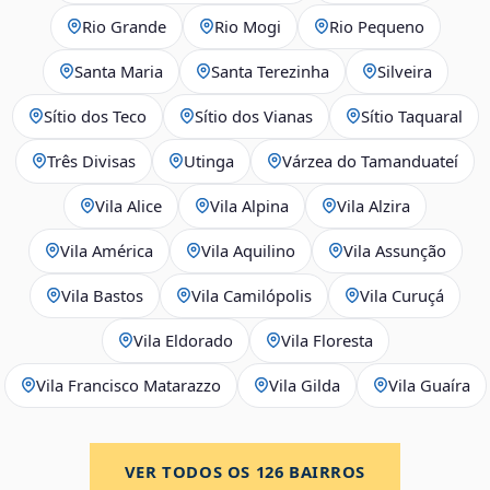
Rio Grande
Rio Mogi
Rio Pequeno
Santa Maria
Santa Terezinha
Silveira
Sítio dos Teco
Sítio dos Vianas
Sítio Taquaral
Três Divisas
Utinga
Várzea do Tamanduateí
Vila Alice
Vila Alpina
Vila Alzira
Vila América
Vila Aquilino
Vila Assunção
Vila Bastos
Vila Camilópolis
Vila Curuçá
Vila Eldorado
Vila Floresta
Vila Francisco Matarazzo
Vila Gilda
Vila Guaíra
VER TODOS OS
126
BAIRROS