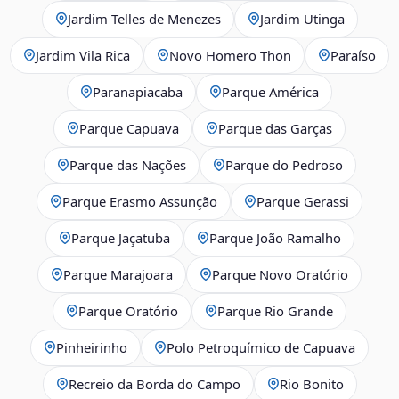
Jardim Telles de Menezes
Jardim Utinga
Jardim Vila Rica
Novo Homero Thon
Paraíso
Paranapiacaba
Parque América
Parque Capuava
Parque das Garças
Parque das Nações
Parque do Pedroso
Parque Erasmo Assunção
Parque Gerassi
Parque Jaçatuba
Parque João Ramalho
Parque Marajoara
Parque Novo Oratório
Parque Oratório
Parque Rio Grande
Pinheirinho
Polo Petroquímico de Capuava
Recreio da Borda do Campo
Rio Bonito