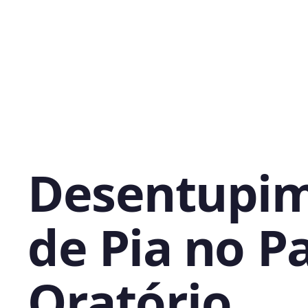
Desentupi
de Pia no P
Oratório,