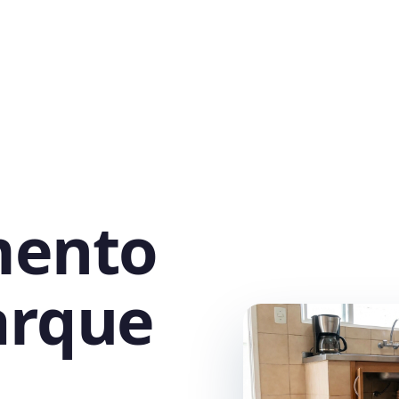
mento
arque