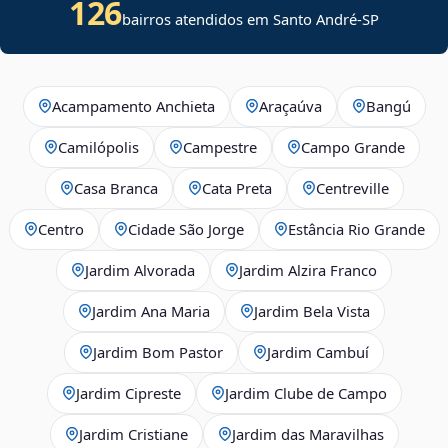
126
bairros atendidos em Santo André-SP
Acampamento Anchieta
Araçaúva
Bangú
Camilópolis
Campestre
Campo Grande
Casa Branca
Cata Preta
Centreville
Centro
Cidade São Jorge
Estância Rio Grande
Jardim Alvorada
Jardim Alzira Franco
Jardim Ana Maria
Jardim Bela Vista
Jardim Bom Pastor
Jardim Cambuí
Jardim Cipreste
Jardim Clube de Campo
Jardim Cristiane
Jardim das Maravilhas