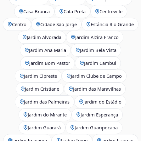
Casa Branca
Cata Preta
Centreville
Centro
Cidade São Jorge
Estância Rio Grande
Jardim Alvorada
Jardim Alzira Franco
Jardim Ana Maria
Jardim Bela Vista
Jardim Bom Pastor
Jardim Cambuí
Jardim Cipreste
Jardim Clube de Campo
Jardim Cristiane
Jardim das Maravilhas
Jardim das Palmeiras
Jardim do Estádio
Jardim do Mirante
Jardim Esperança
Jardim Guarará
Jardim Guaripocaba
Jardim Ipanema
Jardim Irene
Jardim Itapoan