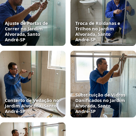
Ajuste de Portas de
Troca de Roldanas e
Correr no Jardim
Trilhos no Jardim
Alvorada, Santo
Alvorada, Santo
André‑SP
André‑SP
Substituição de Vidros
Conserto de Vedação no
Danificados no Jardim
Jardim Alvorada, Santo
Alvorada, Santo
André‑SP
André‑SP