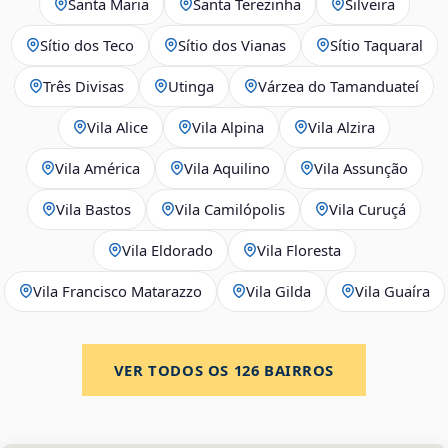
Santa Maria
Santa Terezinha
Silveira
Sítio dos Teco
Sítio dos Vianas
Sítio Taquaral
Três Divisas
Utinga
Várzea do Tamanduateí
Vila Alice
Vila Alpina
Vila Alzira
Vila América
Vila Aquilino
Vila Assunção
Vila Bastos
Vila Camilópolis
Vila Curuçá
Vila Eldorado
Vila Floresta
Vila Francisco Matarazzo
Vila Gilda
Vila Guaíra
VER TODOS OS
126
BAIRROS