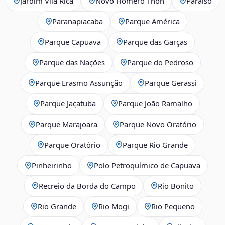
Jardim Vila Rica
Novo Homero Thon
Paraíso
Paranapiacaba
Parque América
Parque Capuava
Parque das Garças
Parque das Nações
Parque do Pedroso
Parque Erasmo Assunção
Parque Gerassi
Parque Jaçatuba
Parque João Ramalho
Parque Marajoara
Parque Novo Oratório
Parque Oratório
Parque Rio Grande
Pinheirinho
Polo Petroquímico de Capuava
Recreio da Borda do Campo
Rio Bonito
Rio Grande
Rio Mogi
Rio Pequeno