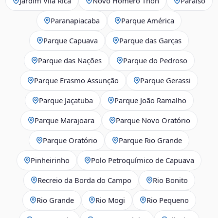
Jardim Vila Rica
Novo Homero Thon
Paraíso
Paranapiacaba
Parque América
Parque Capuava
Parque das Garças
Parque das Nações
Parque do Pedroso
Parque Erasmo Assunção
Parque Gerassi
Parque Jaçatuba
Parque João Ramalho
Parque Marajoara
Parque Novo Oratório
Parque Oratório
Parque Rio Grande
Pinheirinho
Polo Petroquímico de Capuava
Recreio da Borda do Campo
Rio Bonito
Rio Grande
Rio Mogi
Rio Pequeno