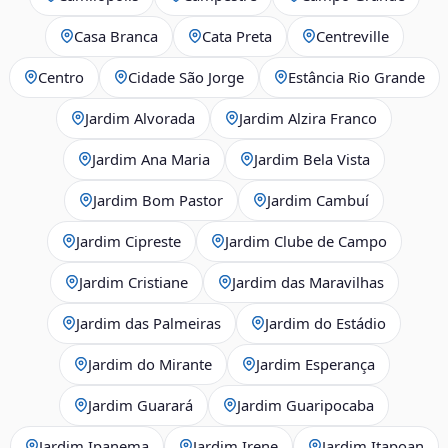
Casa Branca
Cata Preta
Centreville
Centro
Cidade São Jorge
Estância Rio Grande
Jardim Alvorada
Jardim Alzira Franco
Jardim Ana Maria
Jardim Bela Vista
Jardim Bom Pastor
Jardim Cambuí
Jardim Cipreste
Jardim Clube de Campo
Jardim Cristiane
Jardim das Maravilhas
Jardim das Palmeiras
Jardim do Estádio
Jardim do Mirante
Jardim Esperança
Jardim Guarará
Jardim Guaripocaba
Jardim Ipanema
Jardim Irene
Jardim Itapoan