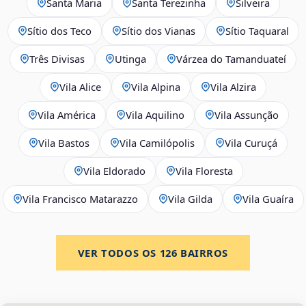
Santa Maria
Santa Terezinha
Silveira
Sítio dos Teco
Sítio dos Vianas
Sítio Taquaral
Três Divisas
Utinga
Várzea do Tamanduateí
Vila Alice
Vila Alpina
Vila Alzira
Vila América
Vila Aquilino
Vila Assunção
Vila Bastos
Vila Camilópolis
Vila Curuçá
Vila Eldorado
Vila Floresta
Vila Francisco Matarazzo
Vila Gilda
Vila Guaíra
VER TODOS OS
126
BAIRROS