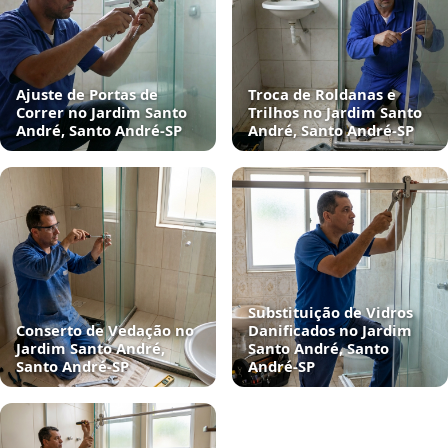
Ajuste de Portas de
Troca de Roldanas e
Correr no Jardim Santo
Trilhos no Jardim Santo
André, Santo André‑SP
André, Santo André‑SP
Substituição de Vidros
Conserto de Vedação no
Danificados no Jardim
Jardim Santo André,
Santo André, Santo
Santo André‑SP
André‑SP