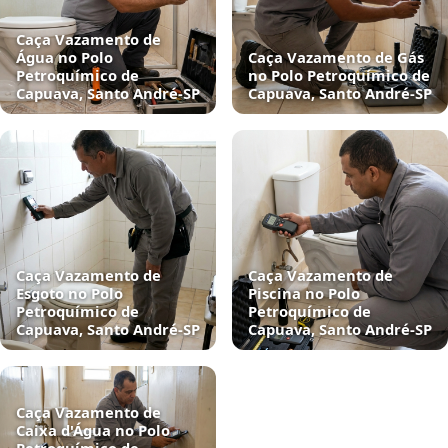
Caça Vazamento de
Água no Polo
Caça Vazamento de Gás
Petroquímico de
no Polo Petroquímico de
Capuava, Santo André‑SP
Capuava, Santo André‑SP
Caça Vazamento de
Caça Vazamento de
Esgoto no Polo
Piscina no Polo
Petroquímico de
Petroquímico de
Capuava, Santo André‑SP
Capuava, Santo André‑SP
Caça Vazamento de
Caixa d'Água no Polo
Petroquímico de