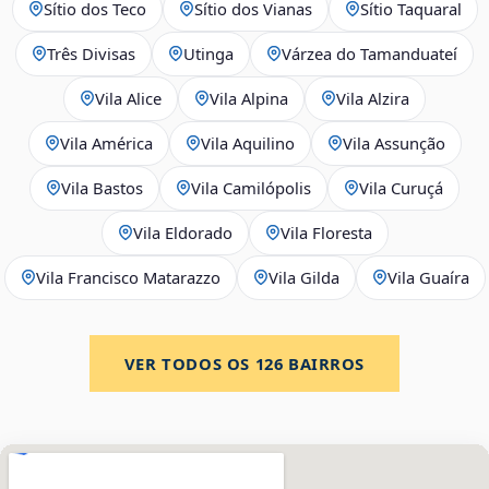
Sítio dos Teco
Sítio dos Vianas
Sítio Taquaral
Três Divisas
Utinga
Várzea do Tamanduateí
Vila Alice
Vila Alpina
Vila Alzira
Vila América
Vila Aquilino
Vila Assunção
Vila Bastos
Vila Camilópolis
Vila Curuçá
Vila Eldorado
Vila Floresta
Vila Francisco Matarazzo
Vila Gilda
Vila Guaíra
VER TODOS OS
126
BAIRROS