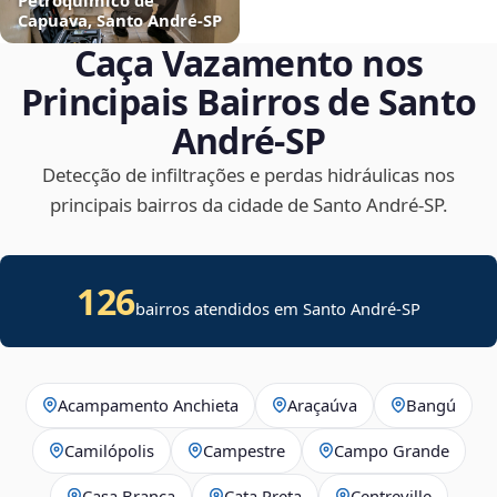
Capuava, Santo André‑SP
Caça Vazamento nos
Principais Bairros de Santo
André‑SP
Detecção de infiltrações e perdas hidráulicas nos
principais bairros da cidade de Santo André‑SP.
126
bairros atendidos em Santo André-SP
Acampamento Anchieta
Araçaúva
Bangú
Camilópolis
Campestre
Campo Grande
Casa Branca
Cata Preta
Centreville