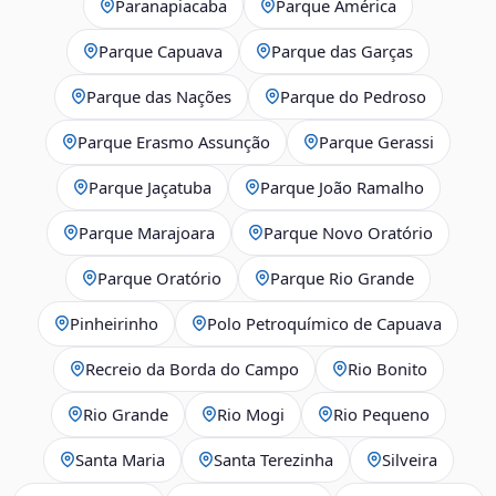
Paranapiacaba
Parque América
Parque Capuava
Parque das Garças
Parque das Nações
Parque do Pedroso
Parque Erasmo Assunção
Parque Gerassi
Parque Jaçatuba
Parque João Ramalho
Parque Marajoara
Parque Novo Oratório
Parque Oratório
Parque Rio Grande
Pinheirinho
Polo Petroquímico de Capuava
Recreio da Borda do Campo
Rio Bonito
Rio Grande
Rio Mogi
Rio Pequeno
Santa Maria
Santa Terezinha
Silveira