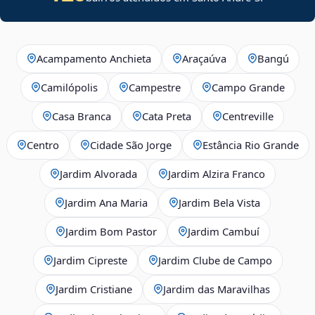
Acampamento Anchieta
Araçaúva
Bangú
Camilópolis
Campestre
Campo Grande
Casa Branca
Cata Preta
Centreville
Centro
Cidade São Jorge
Estância Rio Grande
Jardim Alvorada
Jardim Alzira Franco
Jardim Ana Maria
Jardim Bela Vista
Jardim Bom Pastor
Jardim Cambuí
Jardim Cipreste
Jardim Clube de Campo
Jardim Cristiane
Jardim das Maravilhas