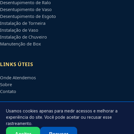
Desentupimento de Ralo
Desentupimento de Vaso
Desentupimento de Esgoto
Instalação de Torneira
Instalação de Vaso
Instalação de Chuveiro
Manutenção de Box
LINKS ÚTEIS
Onde Atendemos
Sobre
Contato
CONTATO
Usamos cookies apenas para medir acessos e melhorar a
experiência do site. Você pode aceitar ou recusar esse
rastreamento.
Atendimento em
Santo André
-
SP
e regiões parceiras
contato@encanadoremsantoandre.com.br