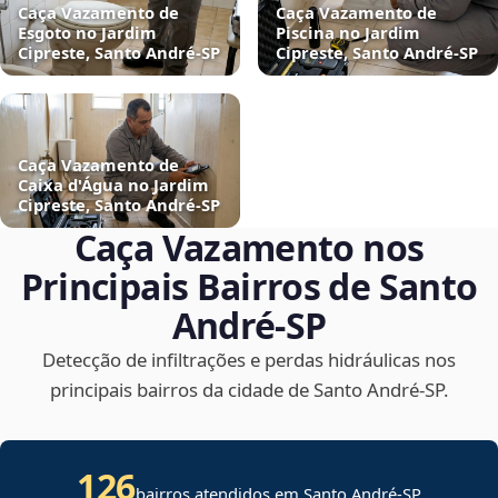
Caça Vazamento de
Caça Vazamento de
Esgoto no Jardim
Piscina no Jardim
Cipreste, Santo André‑SP
Cipreste, Santo André‑SP
Caça Vazamento de
Caixa d'Água no Jardim
Cipreste, Santo André‑SP
Caça Vazamento nos
Principais Bairros de Santo
André‑SP
Detecção de infiltrações e perdas hidráulicas nos
principais bairros da cidade de Santo André‑SP.
126
bairros atendidos em Santo André-SP