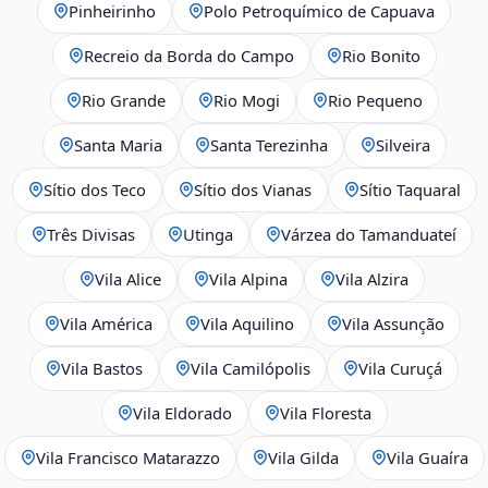
Pinheirinho
Polo Petroquímico de Capuava
Recreio da Borda do Campo
Rio Bonito
Rio Grande
Rio Mogi
Rio Pequeno
Santa Maria
Santa Terezinha
Silveira
Sítio dos Teco
Sítio dos Vianas
Sítio Taquaral
Três Divisas
Utinga
Várzea do Tamanduateí
Vila Alice
Vila Alpina
Vila Alzira
Vila América
Vila Aquilino
Vila Assunção
Vila Bastos
Vila Camilópolis
Vila Curuçá
Vila Eldorado
Vila Floresta
Vila Francisco Matarazzo
Vila Gilda
Vila Guaíra