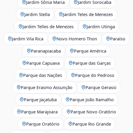
Jardim Sônia Maria
Jardim Sorocaba
Jardim Stella
Jardim Teles de Menezes
Jardim Telles de Menezes
Jardim Utinga
Jardim Vila Rica
Novo Homero Thon
Paraíso
Paranapiacaba
Parque América
Parque Capuava
Parque das Garças
Parque das Nações
Parque do Pedroso
Parque Erasmo Assunção
Parque Gerassi
Parque Jaçatuba
Parque João Ramalho
Parque Marajoara
Parque Novo Oratório
Parque Oratório
Parque Rio Grande