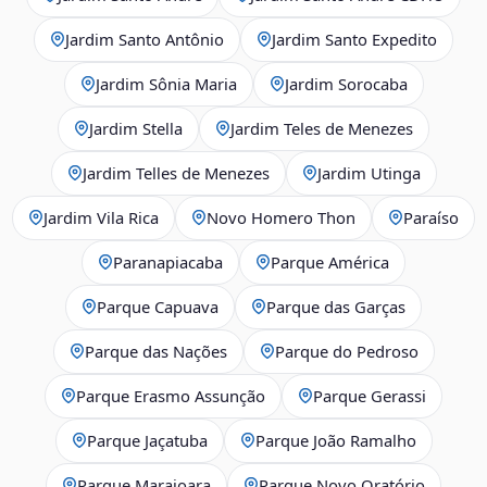
Jardim Santo Antônio
Jardim Santo Expedito
Jardim Sônia Maria
Jardim Sorocaba
Jardim Stella
Jardim Teles de Menezes
Jardim Telles de Menezes
Jardim Utinga
Jardim Vila Rica
Novo Homero Thon
Paraíso
Paranapiacaba
Parque América
Parque Capuava
Parque das Garças
Parque das Nações
Parque do Pedroso
Parque Erasmo Assunção
Parque Gerassi
Parque Jaçatuba
Parque João Ramalho
Parque Marajoara
Parque Novo Oratório