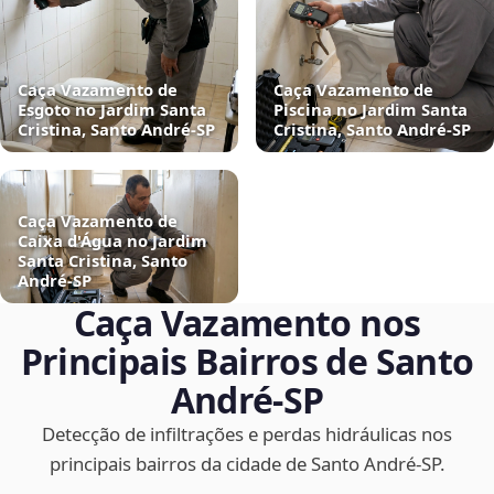
Caça Vazamento de
Caça Vazamento de
Esgoto no Jardim Santa
Piscina no Jardim Santa
Cristina, Santo André‑SP
Cristina, Santo André‑SP
Caça Vazamento de
Caixa d'Água no Jardim
Santa Cristina, Santo
André‑SP
Caça Vazamento nos
Principais Bairros de Santo
André‑SP
Detecção de infiltrações e perdas hidráulicas nos
principais bairros da cidade de Santo André‑SP.