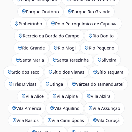
Parque Oratório
Parque Rio Grande
Pinheirinho
Polo Petroquímico de Capuava
Recreio da Borda do Campo
Rio Bonito
Rio Grande
Rio Mogi
Rio Pequeno
Santa Maria
Santa Terezinha
Silveira
Sítio dos Teco
Sítio dos Vianas
Sítio Taquaral
Três Divisas
Utinga
Várzea do Tamanduateí
Vila Alice
Vila Alpina
Vila Alzira
Vila América
Vila Aquilino
Vila Assunção
Vila Bastos
Vila Camilópolis
Vila Curuçá