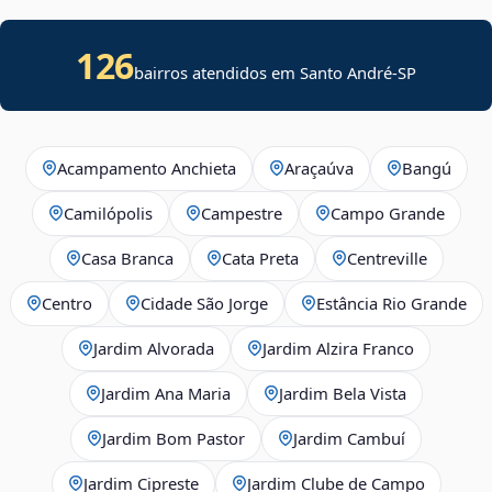
126
bairros atendidos em Santo André-SP
Acampamento Anchieta
Araçaúva
Bangú
Camilópolis
Campestre
Campo Grande
Casa Branca
Cata Preta
Centreville
Centro
Cidade São Jorge
Estância Rio Grande
Jardim Alvorada
Jardim Alzira Franco
Jardim Ana Maria
Jardim Bela Vista
Jardim Bom Pastor
Jardim Cambuí
Jardim Cipreste
Jardim Clube de Campo