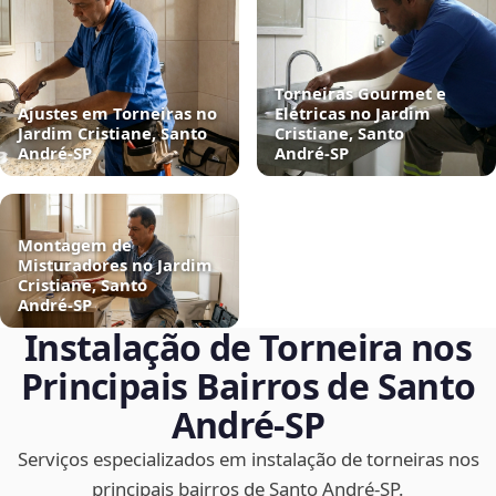
Torneiras Gourmet e
Ajustes em Torneiras no
Elétricas no Jardim
Jardim Cristiane, Santo
Cristiane, Santo
André‑SP
André‑SP
Montagem de
Misturadores no Jardim
Cristiane, Santo
André‑SP
Instalação de Torneira nos
Principais Bairros de Santo
André‑SP
Serviços especializados em instalação de torneiras nos
principais bairros de Santo André‑SP.