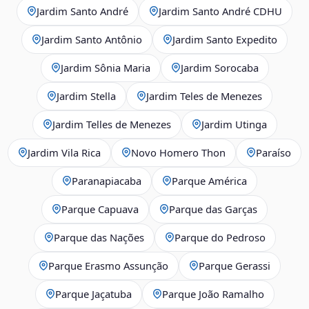
Jardim Santo André
Jardim Santo André CDHU
Jardim Santo Antônio
Jardim Santo Expedito
Jardim Sônia Maria
Jardim Sorocaba
Jardim Stella
Jardim Teles de Menezes
Jardim Telles de Menezes
Jardim Utinga
Jardim Vila Rica
Novo Homero Thon
Paraíso
Paranapiacaba
Parque América
Parque Capuava
Parque das Garças
Parque das Nações
Parque do Pedroso
Parque Erasmo Assunção
Parque Gerassi
Parque Jaçatuba
Parque João Ramalho