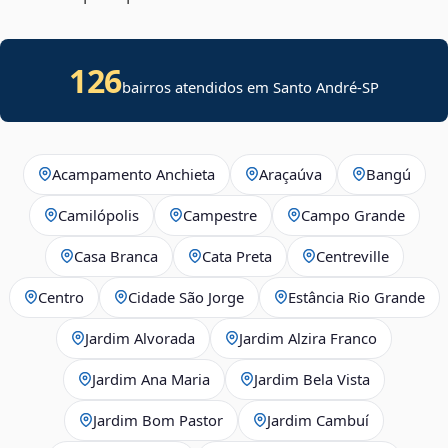
126
bairros atendidos em Santo André-SP
Acampamento Anchieta
Araçaúva
Bangú
Camilópolis
Campestre
Campo Grande
Casa Branca
Cata Preta
Centreville
Centro
Cidade São Jorge
Estância Rio Grande
Jardim Alvorada
Jardim Alzira Franco
Jardim Ana Maria
Jardim Bela Vista
Jardim Bom Pastor
Jardim Cambuí