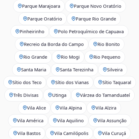
Parque Marajoara
Parque Novo Oratório
Parque Oratório
Parque Rio Grande
Pinheirinho
Polo Petroquímico de Capuava
Recreio da Borda do Campo
Rio Bonito
Rio Grande
Rio Mogi
Rio Pequeno
Santa Maria
Santa Terezinha
Silveira
Sítio dos Teco
Sítio dos Vianas
Sítio Taquaral
Três Divisas
Utinga
Várzea do Tamanduateí
Vila Alice
Vila Alpina
Vila Alzira
Vila América
Vila Aquilino
Vila Assunção
Vila Bastos
Vila Camilópolis
Vila Curuçá