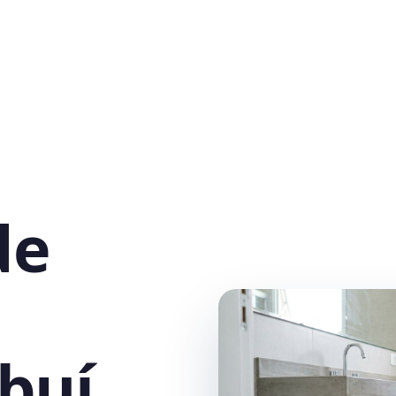
de
buí,