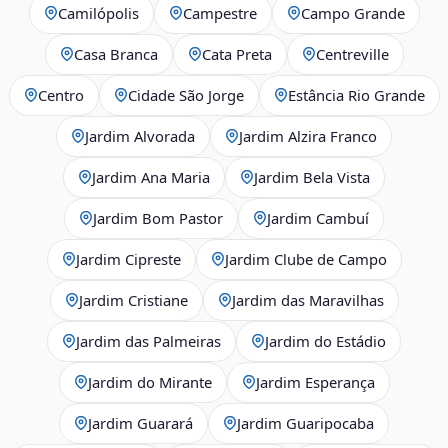
Camilópolis
Campestre
Campo Grande
Casa Branca
Cata Preta
Centreville
Centro
Cidade São Jorge
Estância Rio Grande
Jardim Alvorada
Jardim Alzira Franco
Jardim Ana Maria
Jardim Bela Vista
Jardim Bom Pastor
Jardim Cambuí
Jardim Cipreste
Jardim Clube de Campo
Jardim Cristiane
Jardim das Maravilhas
Jardim das Palmeiras
Jardim do Estádio
Jardim do Mirante
Jardim Esperança
Jardim Guarará
Jardim Guaripocaba