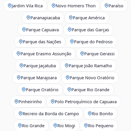
Jardim Vila Rica
Novo Homero Thon
Paraíso
Paranapiacaba
Parque América
Parque Capuava
Parque das Garças
Parque das Nações
Parque do Pedroso
Parque Erasmo Assunção
Parque Gerassi
Parque Jaçatuba
Parque João Ramalho
Parque Marajoara
Parque Novo Oratório
Parque Oratório
Parque Rio Grande
Pinheirinho
Polo Petroquímico de Capuava
Recreio da Borda do Campo
Rio Bonito
Rio Grande
Rio Mogi
Rio Pequeno