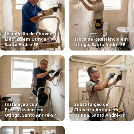
Instalação de Chuveiro
Elétrico em Utinga,
Troca de Resistência em
Santo André‑SP
Utinga, Santo André‑SP
Instalação com
Substituição de
Pressurizador em
Chuveiro Antigo em
Utinga, Santo André‑SP
Utinga, Santo André‑SP