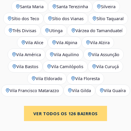
Santa Maria
Santa Terezinha
Silveira
Sítio dos Teco
Sítio dos Vianas
Sítio Taquaral
Três Divisas
Utinga
Várzea do Tamanduateí
Vila Alice
Vila Alpina
Vila Alzira
Vila América
Vila Aquilino
Vila Assunção
Vila Bastos
Vila Camilópolis
Vila Curuçá
Vila Eldorado
Vila Floresta
Vila Francisco Matarazzo
Vila Gilda
Vila Guaíra
VER TODOS OS
126
BAIRROS