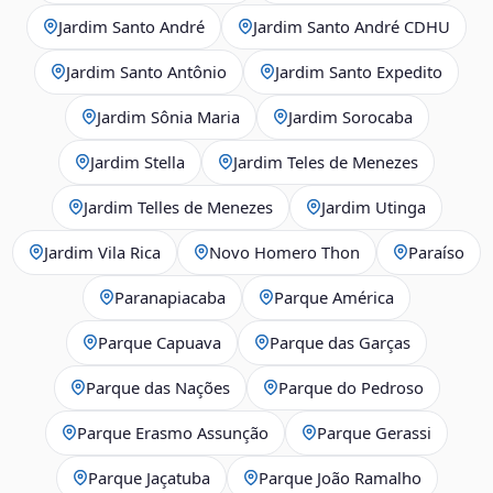
Jardim Santo André
Jardim Santo André CDHU
Jardim Santo Antônio
Jardim Santo Expedito
Jardim Sônia Maria
Jardim Sorocaba
Jardim Stella
Jardim Teles de Menezes
Jardim Telles de Menezes
Jardim Utinga
Jardim Vila Rica
Novo Homero Thon
Paraíso
Paranapiacaba
Parque América
Parque Capuava
Parque das Garças
Parque das Nações
Parque do Pedroso
Parque Erasmo Assunção
Parque Gerassi
Parque Jaçatuba
Parque João Ramalho