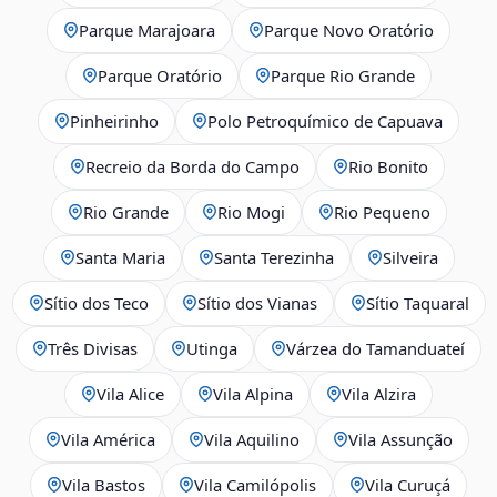
Parque Marajoara
Parque Novo Oratório
Parque Oratório
Parque Rio Grande
Pinheirinho
Polo Petroquímico de Capuava
Recreio da Borda do Campo
Rio Bonito
Rio Grande
Rio Mogi
Rio Pequeno
Santa Maria
Santa Terezinha
Silveira
Sítio dos Teco
Sítio dos Vianas
Sítio Taquaral
Três Divisas
Utinga
Várzea do Tamanduateí
Vila Alice
Vila Alpina
Vila Alzira
Vila América
Vila Aquilino
Vila Assunção
Vila Bastos
Vila Camilópolis
Vila Curuçá