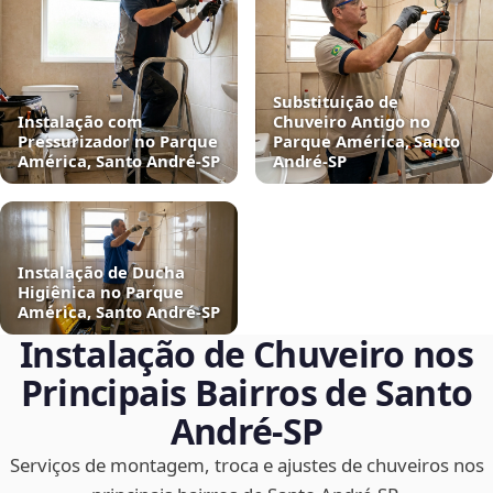
Substituição de
Instalação com
Chuveiro Antigo no
Pressurizador no Parque
Parque América, Santo
América, Santo André‑SP
André‑SP
Instalação de Ducha
Higiênica no Parque
América, Santo André‑SP
Instalação de Chuveiro nos
Principais Bairros de Santo
André‑SP
Serviços de montagem, troca e ajustes de chuveiros nos