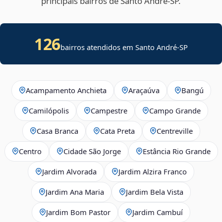
principais bairros de Santo André‑SP.
126
bairros atendidos em Santo André-SP
Acampamento Anchieta
Araçaúva
Bangú
Camilópolis
Campestre
Campo Grande
Casa Branca
Cata Preta
Centreville
Centro
Cidade São Jorge
Estância Rio Grande
Jardim Alvorada
Jardim Alzira Franco
Jardim Ana Maria
Jardim Bela Vista
Jardim Bom Pastor
Jardim Cambuí