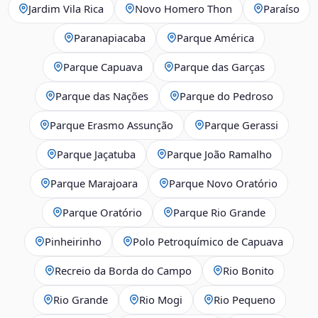
Jardim Vila Rica
Novo Homero Thon
Paraíso
Paranapiacaba
Parque América
Parque Capuava
Parque das Garças
Parque das Nações
Parque do Pedroso
Parque Erasmo Assunção
Parque Gerassi
Parque Jaçatuba
Parque João Ramalho
Parque Marajoara
Parque Novo Oratório
Parque Oratório
Parque Rio Grande
Pinheirinho
Polo Petroquímico de Capuava
Recreio da Borda do Campo
Rio Bonito
Rio Grande
Rio Mogi
Rio Pequeno