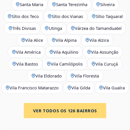
Santa Maria
Santa Terezinha
Silveira
Sítio dos Teco
Sítio dos Vianas
Sítio Taquaral
Três Divisas
Utinga
Várzea do Tamanduateí
Vila Alice
Vila Alpina
Vila Alzira
Vila América
Vila Aquilino
Vila Assunção
Vila Bastos
Vila Camilópolis
Vila Curuçá
Vila Eldorado
Vila Floresta
Vila Francisco Matarazzo
Vila Gilda
Vila Guaíra
VER TODOS OS
126
BAIRROS