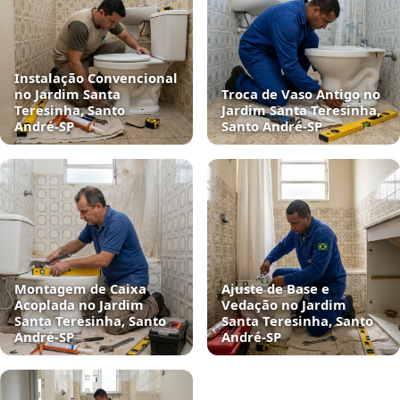
Instalação Convencional
no Jardim Santa
Troca de Vaso Antigo no
Teresinha, Santo
Jardim Santa Teresinha,
André‑SP
Santo André‑SP
Montagem de Caixa
Ajuste de Base e
Acoplada no Jardim
Vedação no Jardim
Santa Teresinha, Santo
Santa Teresinha, Santo
André‑SP
André‑SP