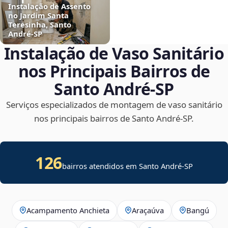
Instalação de Assento
no Jardim Santa
Teresinha, Santo
André‑SP
Instalação de Vaso Sanitário
nos Principais Bairros de
Santo André‑SP
Serviços especializados de montagem de vaso sanitário
nos principais bairros de Santo André‑SP.
126
bairros atendidos em Santo André-SP
Acampamento Anchieta
Araçaúva
Bangú