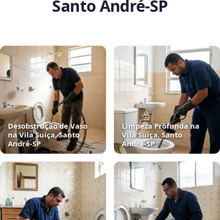
Santo André‑SP
Desobstrução de Vaso
Limpeza Profunda na
na Vila Suíça, Santo
Vila Suíça, Santo
André‑SP
André‑SP