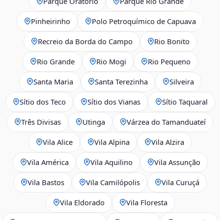
Parque Oratório
Parque Rio Grande
Pinheirinho
Polo Petroquímico de Capuava
Recreio da Borda do Campo
Rio Bonito
Rio Grande
Rio Mogi
Rio Pequeno
Santa Maria
Santa Terezinha
Silveira
Sítio dos Teco
Sítio dos Vianas
Sítio Taquaral
Três Divisas
Utinga
Várzea do Tamanduateí
Vila Alice
Vila Alpina
Vila Alzira
Vila América
Vila Aquilino
Vila Assunção
Vila Bastos
Vila Camilópolis
Vila Curuçá
Vila Eldorado
Vila Floresta