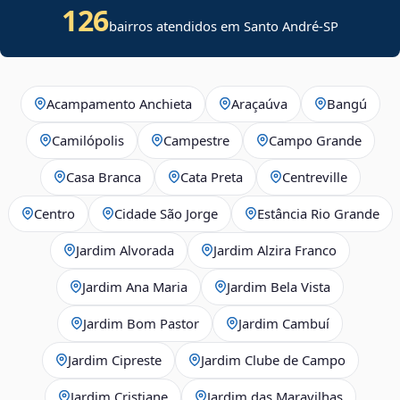
126
bairros atendidos em Santo André-SP
Acampamento Anchieta
Araçaúva
Bangú
Camilópolis
Campestre
Campo Grande
Casa Branca
Cata Preta
Centreville
Centro
Cidade São Jorge
Estância Rio Grande
Jardim Alvorada
Jardim Alzira Franco
Jardim Ana Maria
Jardim Bela Vista
Jardim Bom Pastor
Jardim Cambuí
Jardim Cipreste
Jardim Clube de Campo
Jardim Cristiane
Jardim das Maravilhas