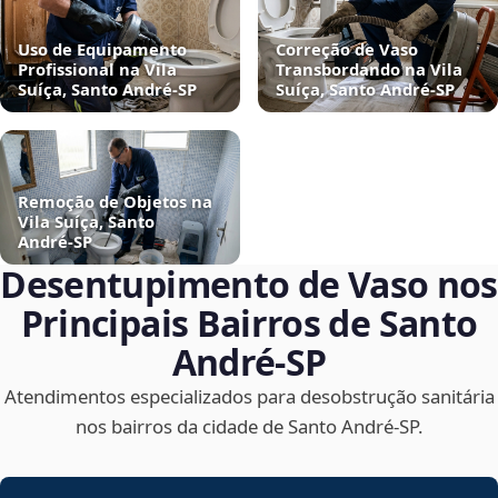
Uso de Equipamento
Correção de Vaso
Profissional na Vila
Transbordando na Vila
Suíça, Santo André‑SP
Suíça, Santo André‑SP
Remoção de Objetos na
Vila Suíça, Santo
André‑SP
Desentupimento de Vaso nos
Principais Bairros de Santo
André‑SP
Atendimentos especializados para desobstrução sanitária
nos bairros da cidade de Santo André‑SP.