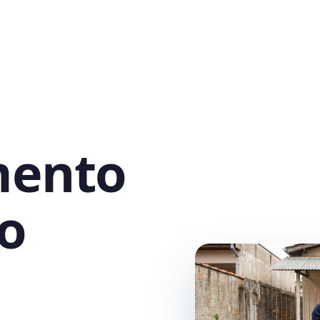
mento
o