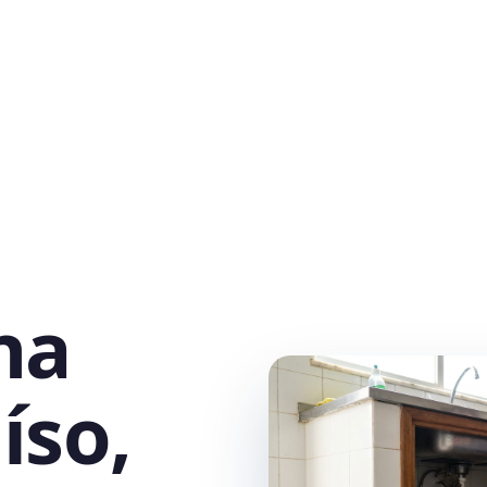
na
íso,